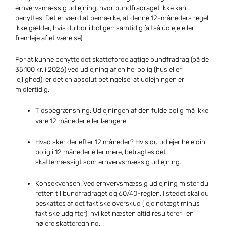
erhvervsmæssig udlejning, hvor bundfradraget ikke kan
benyttes. Det er værd at bemærke, at denne 12-måneders regel
ikke gælder, hvis du bor i boligen samtidig (altså udleje eller
fremleje af et værelse).
For at kunne benytte det skattefordelagtige bundfradrag (på de
35.100 kr. i 2026) ved udlejning af en hel bolig (hus eller
lejlighed), er det en absolut betingelse, at udlejningen er
midlertidig.
Tidsbegrænsning: Udlejningen af den fulde bolig må ikke
vare 12 måneder eller længere.
Hvad sker der efter 12 måneder? Hvis du udlejer hele din
bolig i 12 måneder eller mere, betragtes det
skattemæssigt som erhvervsmæssig udlejning.
Konsekvensen: Ved erhvervsmæssig udlejning mister du
retten til bundfradraget og 60/40-reglen. I stedet skal du
beskattes af det faktiske overskud (lejeindtægt minus
faktiske udgifter), hvilket næsten altid resulterer i en
højere skatteregning.