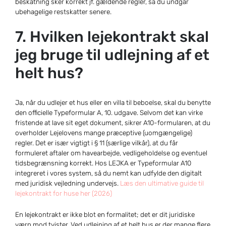
beskatning sker korrekt jf. gældende regler, så du undgår
ubehagelige restskatter senere.
7. Hvilken lejekontrakt skal
jeg bruge til udlejning af et
helt hus?
Ja, når du udlejer et hus eller en villa til beboelse, skal du benytte
den officielle Typeformular A, 10. udgave. Selvom det kan virke
fristende at lave sit eget dokument, sikrer A10-formularen, at du
overholder Lejelovens mange præceptive (uomgængelige)
regler. Det er især vigtigt i § 11 (særlige vilkår), at du får
formuleret aftaler om havearbejde, vedligeholdelse og eventuel
tidsbegrænsning korrekt. Hos LEJKA er Typeformular A10
integreret i vores system, så du nemt kan udfylde den digitalt
med juridisk vejledning undervejs.
Læs den ultimative guide til
lejekontrakt for huse her (2026)
En lejekontrakt er ikke blot en formalitet; det er dit juridiske
værn mod tvister. Ved udlejning af et helt hus er der mange flere