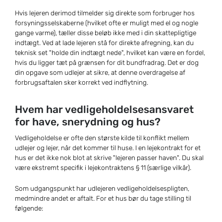
Hvis lejeren derimod tilmelder sig direkte som forbruger hos
forsyningsselskaberne (hvilket ofte er muligt med el og nogle
gange varme), tæller disse beløb ikke med i din skattepligtige
indtægt. Ved at lade lejeren stå for direkte afregning, kan du
teknisk set "holde din indtægt nede", hvilket kan være en fordel,
hvis du ligger tæt på grænsen for dit bundfradrag. Det er dog
din opgave som udlejer at sikre, at denne overdragelse af
forbrugsaftalen sker korrekt ved indflytning.
Hvem har vedligeholdelsesansvaret
for have, snerydning og hus?
Vedligeholdelse er ofte den største kilde til konflikt mellem
udlejer og lejer, når det kommer til huse. I en lejekontrakt for et
hus er det ikke nok blot at skrive "lejeren passer haven". Du skal
være ekstremt specifik i lejekontraktens § 11 (særlige vilkår).
Som udgangspunkt har udlejeren vedligeholdelsespligten,
medmindre andet er aftalt. For et hus bør du tage stilling til
følgende: