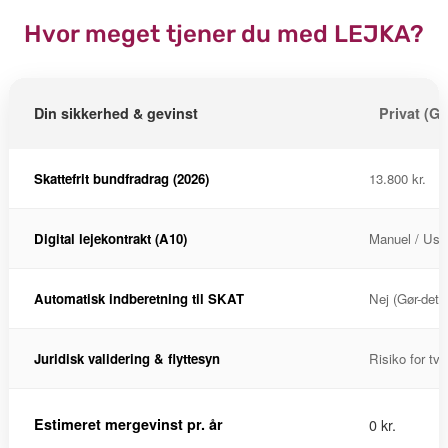
Hvor meget tjener du med LEJKA?
Din sikkerhed & gevinst
Privat (Gø
Skattefrit bundfradrag (2026)
13.800 kr.
Digital lejekontrakt (A10)
Manuel / Usi
Automatisk indberetning til SKAT
Nej (Gør-det-
Juridisk validering & flyttesyn
Risiko for tvi
Estimeret mergevinst pr. år
0 kr.