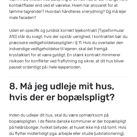
kontaktflader end ved et værelse. Hvem har ansvaret for at
tømme tagrender? Hvordan håndteres snerydning? Og må lejer
male facaden?
Uden en specifik og juridisk korrekt lejekontrakt (Typeformular
A10) står du svagt, hvis der opstår uenighed. I kontrakten bør du
præcisere vedligeholdelsespligten i § 11. Hvis du overlader den
indvendige vedligeholdelse til lejeren, skal det fremgå
krystalklart for at være gyldigt. En stærk kontrakt minimerer
risikoen for konflikter ved fraflytning og sikrer, at dit hus bliver
passet ordentligt på i hele lejeperioden.
8. Må jeg udleje mit hus,
hvis der er bopælspligt?
Inden du udlejer dit hus, skal du være opmærksom på
bopælspligten. I de fleste danske kommuner er der bopælspligt
på helårsboliger, hvilket betyder, at huset ikke må stå tomt. Hvis
du flytter midlertidigt pga. arbejde eller studie (udstationering),