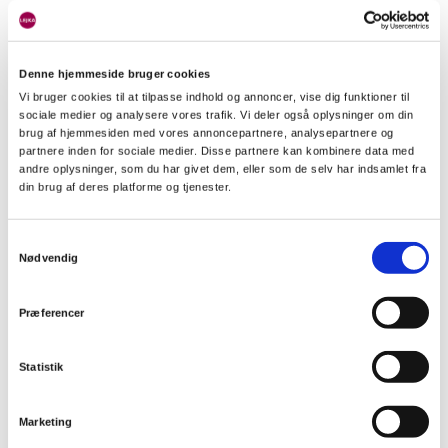
Blicher Grunnet
Denne hjemmeside bruger cookies
5. Hvordan fungerer
Vi bruger cookies til at tilpasse indhold og annoncer, vise dig funktioner til
sociale medier og analysere vores trafik. Vi deler også oplysninger om din
60/40-reglen ved
brug af hjemmesiden med vores annoncepartnere, analysepartnere og
partnere inden for sociale medier. Disse partnere kan kombinere data med
udlejning af hus?
andre oplysninger, som du har givet dem, eller som de selv har indsamlet fra
din brug af deres platforme og tjenester.
Når du udlejer et hus, giver Ligningsloven dig en særlig fordel
Samtykkevalg
gennem den såkaldte 60/40-regel. Efter du har fratrukket dit
Nødvendig
bundfradrag på 35.100 kr. (ved brug af LEJKA), skal du ikke
betale skat af hele det resterende beløb. Du får nemlig et
Præferencer
standardfradrag på yderligere 40 %.
Dette fradrag er tiltænkt at dække alle dine faktiske udgifter til
Statistik
ejendommen, såsom ejendomsskatter, forsikringer,
vedligeholdelse af haven, reparation af tag eller slid på
hvidevarer. Det smarte ved 60/40-reglen er, at du får fradraget
Marketing
uanset, om du rent faktisk har haft udgifter for det beløb eller ej.