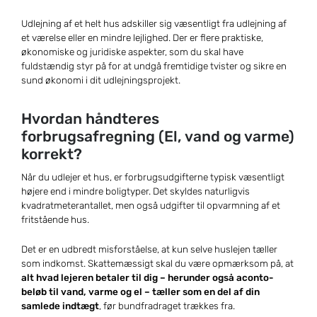
Udlejning af et helt hus adskiller sig væsentligt fra udlejning af
et værelse eller en mindre lejlighed. Der er flere praktiske,
økonomiske og juridiske aspekter, som du skal have
fuldstændig styr på for at undgå fremtidige tvister og sikre en
sund økonomi i dit udlejningsprojekt.
Hvordan håndteres
forbrugsafregning (El, vand og varme)
korrekt?
Når du udlejer et hus, er forbrugsudgifterne typisk væsentligt
højere end i mindre boligtyper. Det skyldes naturligvis
kvadratmeterantallet, men også udgifter til opvarmning af et
fritstående hus.
Det er en udbredt misforståelse, at kun selve huslejen tæller
som indkomst. Skattemæssigt skal du være opmærksom på, at
alt hvad lejeren betaler til dig – herunder også aconto-
beløb til vand, varme og el – tæller som en del af din
samlede indtægt
, før bundfradraget trækkes fra.