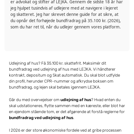
er advokat og stifter af LEJKA. Gennem de sidste 18 år har
jeg hjulpet tusindvis af udlejere med at navigere i lejeret
og skatteret. Jeg har skrevet denne guide for at sikre, at
du opnår det forhøjede bundfradrag på
35.100 kr.
(2026),
som du har ret til, når du udlejer gennem vores platform.
Udlejning af hus? Få 35.100 kr. skattefrit. Maksimér dit
bundfradrag ved udlejning af hus med LEJKA. Vi håndterer
kontrakt, depositum og Skat automatisk. Du skal blot udfylde
din profil, herunder CPR-nummer og afkrydse boksen om
bundfradrag, og lejen skal betales igennem LEJKA.
Går du med overvejelser om
udlejning af hus
? Hvad enten du
skal udstationeres, flytte sammen med en kæreste, eller blot har
en ejendom stående tom, er det afgørende at forstå reglerne for
bundfradrag ved udlejning af hus
.
I 2026 er der store økonomiske fordele ved at gribe processen