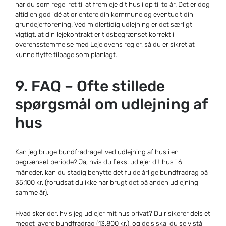
har du som regel ret til at fremleje dit hus i op til to år. Det er dog
altid en god idé at orientere din kommune og eventuelt din
grundejerforening. Ved midlertidig udlejning er det særligt
vigtigt, at din lejekontrakt er tidsbegrænset korrekt i
overensstemmelse med Lejelovens regler, så du er sikret at
kunne flytte tilbage som planlagt.
9. FAQ – Ofte stillede
spørgsmål om udlejning af
hus
Kan jeg bruge bundfradraget ved udlejning af hus i en
begrænset periode? Ja, hvis du f.eks. udlejer dit hus i 6
måneder, kan du stadig benytte det fulde årlige bundfradrag på
35.100 kr. (forudsat du ikke har brugt det på anden udlejning
samme år).
Hvad sker der, hvis jeg udlejer mit hus privat? Du risikerer dels et
meget lavere bundfradrag (13.800 kr.), og dels skal du selv stå