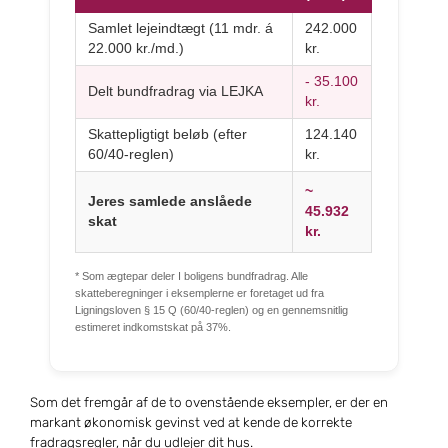
Samlet lejeindtægt (11 mdr. á
242.000
22.000 kr./md.)
kr.
- 35.100
Delt bundfradrag via LEJKA
kr.
Skattepligtigt beløb (efter
124.140
60/40-reglen)
kr.
~
Jeres samlede anslåede
45.932
skat
kr.
* Som ægtepar deler I boligens bundfradrag. Alle
skatteberegninger i eksemplerne er foretaget ud fra
Ligningsloven § 15 Q (60/40-reglen) og en gennemsnitlig
estimeret indkomstskat på 37%.
Som det fremgår af de to ovenstående eksempler, er der en
markant økonomisk gevinst ved at kende de korrekte
fradragsregler, når du udlejer dit hus.