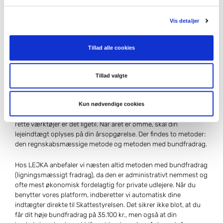
Du skal altså kun betale personlig indkomstskat af de
resterende 60 %. Det gør udlejning af hus til en af de mest
Vis detaljer
økonomisk attraktive former for passiv indkomst i Danmark.
6. Hvordan indberetter jeg
Tillad alle cookies
lejeindtægt fra
Tillad valgte
husudlejning korrekt?
Kun nødvendige cookies
Beskatning af lejeindtægt kan virke komplekst, men med de
rette værktøjer er det ligetil. Når året er omme, skal din
lejeindtægt oplyses på din årsopgørelse. Der findes to metoder:
den regnskabsmæssige metode og metoden med bundfradrag.
Hos LEJKA anbefaler vi næsten altid metoden med bundfradrag
(ligningsmæssigt fradrag), da den er administrativt nemmest og
ofte mest økonomisk fordelagtig for private udlejere. Når du
benytter vores platform, indberetter vi automatisk dine
indtægter direkte til Skattestyrelsen. Det sikrer ikke blot, at du
får dit høje bundfradrag på 35.100 kr., men også at din