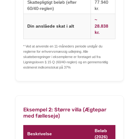
Skattepligtigt beløb (efter
77.940
60/40-reglen)
kr.
~
Din anslåede skat i alt
28.838
kr.
* Ved at anvende en 11-måneders periode undgår du
reglerne for erhvervsmæssig udlejning. Alle
skatteberegninger i eksemplerne er foretaget ud fra
Ligningsloven § 15 Q (60/40-reglen) og en gennemsnitlig
estimeret indkomstskat på 37%
Eksempel 2: Større villa (Ægtepar
med fælleseje)
Beløb
Beskrivelse
(2026)