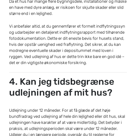
Da et hus har mange flere bygningsdele, installationer og måske
en have med dyre anlæg, er risikoen for skjulte skader eller slid
større end i en lejlighed.
Vi anbefaler altid, at du gennemfører et formelt indflytningssyn
og udarbejder en detaljeret indflytningsrapport med tilhørende
fotodokumentation. Dette er dit eneste bevis for husets stand,
hvis der opstår uenighed ved fraflytning. Det sikrer, at du kan
modregne eventuelle skader i depositummet med loven i
ryggen. Ved udlejning af hus er dette trin ikke bare en god idé –
det er din vigtigste økonomiske forsikring.
4. Kan jeg tidsbegrænse
udlejningen af mit hus?
Udlejning under 12 måneder. For at få glæde af det høje
bundfradrag ved udlejning af hele din lejlighed eller dit hus, skal
udlejningen have karakter af at være midlertidig. Det betyder i
praksis, at udlejningsperioden skal være under 12 måneder.
Udlejer du i en længere periode, overgår du til reglerne for